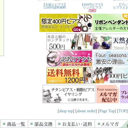
[
shop top
] [
about order
] [
Page Top
] [
TOP
]