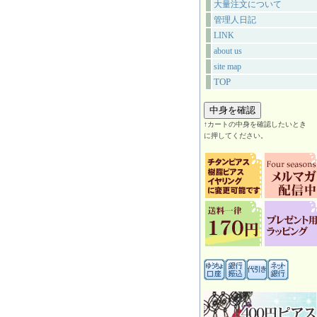
大量注文について
管理人日記
LINK
about us
site map
TOP
↑カートの中身を確認したいとき
に押してください。