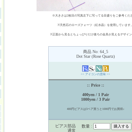
※大きさは2枚目の写真左下に写ってる目盛りをご参考くだ
※天然石のローズクォーツ（紅水晶）を使用しています
※正面から見るとちょっぴりだけ後ろの金具が見えるデザイ
商品 No: 64_5
Dot Star (Rose Quartz)
<< アイコンの意味 >>
:: Price ::
400yen / 1 Pair
1000yen / 3 Pair
400円ピアスは3ペア買うと1000円でお買得♪
ピアス部品
数量 :
通常