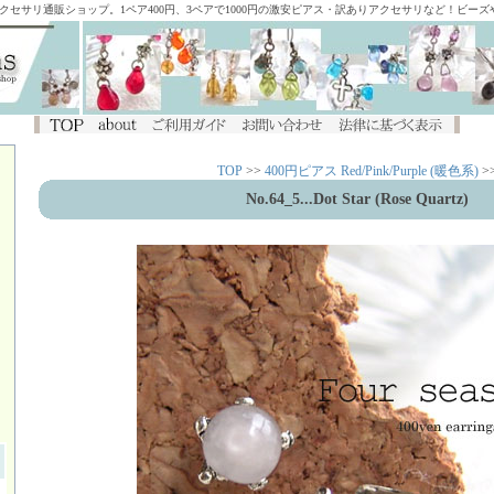
アクセサリ通販ショップ。1ペア400円、3ペアで1000円の激安ピアス・訳ありアクセサリなど！ビー
TOP
>>
400円ピアス Red/Pink/Purple (暖色系)
>
No.64_5...Dot Star (Rose Quartz)