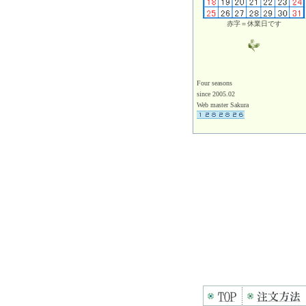
赤字＝休業日です
Four seasons
since 2005.02
Web master Sakura